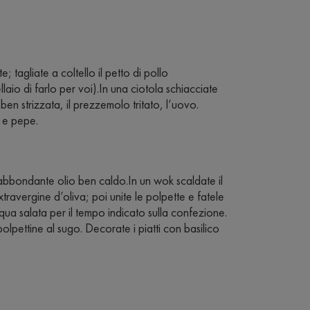
; tagliate a coltello il petto di pollo
aio di farlo per voi).In una ciotola schiacciate
 ben strizzata, il prezzemolo tritato, l’uovo.
e e pepe.
 abbondante olio ben caldo.In un wok scaldate il
ravergine d’oliva; poi unite le polpette e fatele
qua salata per il tempo indicato sulla confezione.
polpettine al sugo. Decorate i piatti con basilico