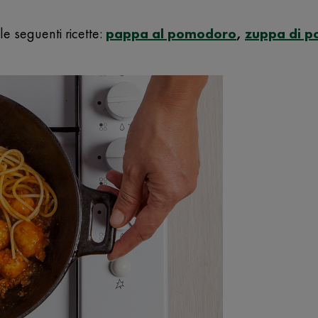
e seguenti ricette:
pappa al pomodoro
,
zuppa di 