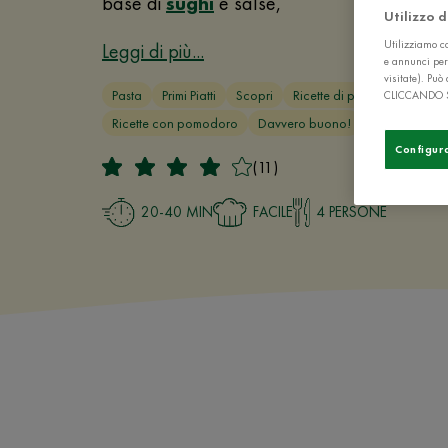
base di
sughi
e salse,
Utilizzo 
Utilizziamo co
Leggi di più...
e annunci per
visitate). Pu
Pasta
Primi Piatti
Scopri
Ricette di polpette
Ricett
CLICCANDO 
Ricette con pomodoro
Davvero buono!
Configur
(11)
20-40 MIN
FACILE
4 PERSONE