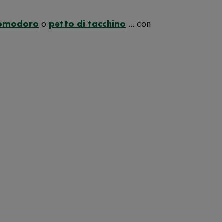
pomodoro
o
petto di tacchino
... con