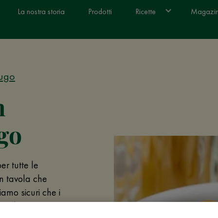
La nostra storia
Prodotti
Ricette
Magazi
Sugo
n
ugo
r tutte le
in tavola che
amo sicuri che i
anti di pietanze a