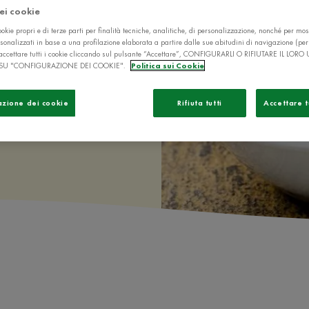
dei cookie
okie propri e di terze parti per finalità tecniche, analitiche, di personalizzazione, nonché per mos
sonalizzati in base a una profilazione elaborata a partire dalle sue abitudini di navigazione (pe
ò accettare tutti i cookie cliccando sul pulsante “Accettare”, CONFIGURARLI O RIFIUTARE IL LORO
e di pane
SU "CONFIGURAZIONE DEI COOKIE".
Politica sui Cookie
azione dei cookie
Rifiuta tutti
Accettare t