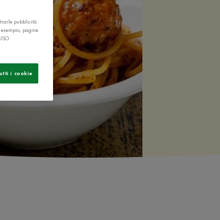
trarle pubblicità
r esempio, pagine
 USO
utti i cookie