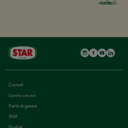
vitello
cereali
Contatti
Lavora con noi
Parità di genere
SNIF
Prodotti