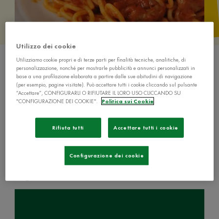
Utilizzo dei cookie
Utilizziamo cookie propri e di terze parti per finalità tecniche, analitiche, di
personalizzazione, nonché per mostrarle pubblicità e annunci personalizzati in
base a una profilazione elaborata a partire dalle sue abitudini di navigazione
(per esempio, pagine visitate). Può accettare tutti i cookie cliccando sul pulsante
“Accettare”, CONFIGURARLI O RIFIUTARE IL LORO USO CLICCANDO SU
"CONFIGURAZIONE DEI COOKIE".
Politica sui Cookie
Ingredienti
Rifiuta tutti
Accettare tutti i cookie
350 g di spaghetti
Configurazione dei cookie
80 g di 'nduja
40 g d'olio di oliva