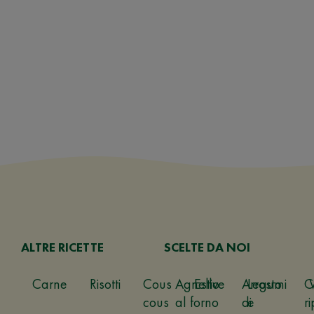
ALTRE RICETTE
SCELTE DA NOI
Carne
Risotti
Cous
Agnello
Estive
Arrosto
Legumi
C
cous
al forno
di
e
ri