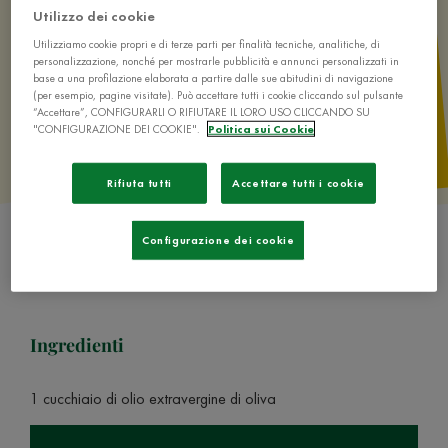
Utilizzo dei cookie
Utilizziamo cookie propri e di terze parti per finalità tecniche, analitiche, di
personalizzazione, nonché per mostrarle pubblicità e annunci personalizzati in
base a una profilazione elaborata a partire dalle sue abitudini di navigazione
(per esempio, pagine visitate). Può accettare tutti i cookie cliccando sul pulsante
“Accettare”, CONFIGURARLI O RIFIUTARE IL LORO USO CLICCANDO SU
"CONFIGURAZIONE DEI COOKIE".
Politica sui Cookie
Rifiuta tutti
Accettare tutti i cookie
Configurazione dei cookie
Ingredienti
1 cucchiaio di olio extravergine di oliva