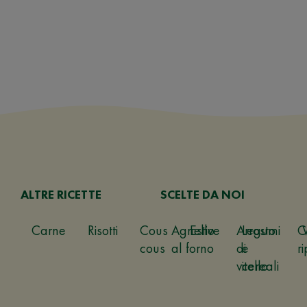
ALTRE RICETTE
SCELTE DA NOI
Carne
Risotti
Cous
Agnello
Estive
Arrosto
Legumi
C
cous
al forno
di
e
ri
vitello
cereali