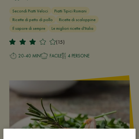
Secondi Piatti Veloci
Piatti Tipici Romani
Ricette di petto di pollo
Ricette di scaloppine
Il sapore di sempre
Le migliori ricette d'Italia
(15)
20-40 MIN
FACILE
4 PERSONE