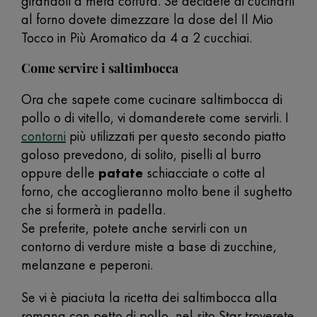
girandoli a metà cottura. Se decidete di cucinarli
al forno dovete dimezzare la dose del Il Mio
Tocco in Più Aromatico da 4 a 2 cucchiai.
Come servire i saltimbocca
Ora che sapete come cucinare saltimbocca di
pollo o di vitello, vi domanderete come servirli. I
contorni
più utilizzati per questo secondo piatto
goloso prevedono, di solito, piselli al burro
oppure delle
patate
schiacciate o cotte al
forno, che accoglieranno molto bene il sughetto
che si formerà in padella.
Se preferite, potete anche servirli con un
contorno di verdure miste a base di zucchine,
melanzane e peperoni.
Se vi è piaciuta la ricetta dei saltimbocca alla
romana con petto di pollo, nel sito Star troverete