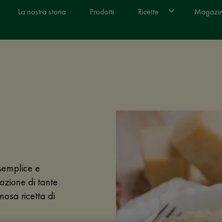
La nostra storia
Prodotti
Ricette
Magazi
 semplice e
azione di tante
emosa ricetta di