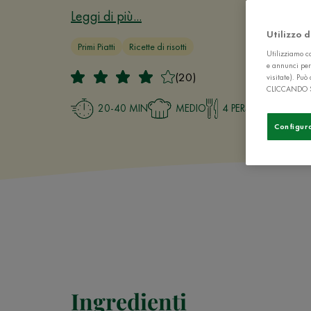
Leggi di più...
Utilizzo 
Primi Piatti
Ricette di risotti
Utilizziamo co
e annunci per
(20)
visitate). Pu
CLICCANDO 
20-40 MIN
MEDIO
4 PERSONE
Configur
Ingredienti