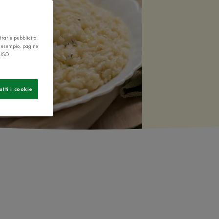
trarle pubblicità
r esempio, pagine
 USO
utti i cookie