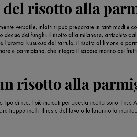
i del risotto alla par
mente versatile, infatti si può preparare in tanti modi e con
o deciso dei funghi, il risotto alla milanese, arricchito da
e l'aroma lussuoso del tartufo, il risotto al limone e par
i di mare e parmigiano, che integra il sapore marino dei fru
n risotto alla parm
to tipo di riso. I più indicati per questa ricetta sono il ri
tare troppo molli. Il resto del lavoro lo faranno la mant