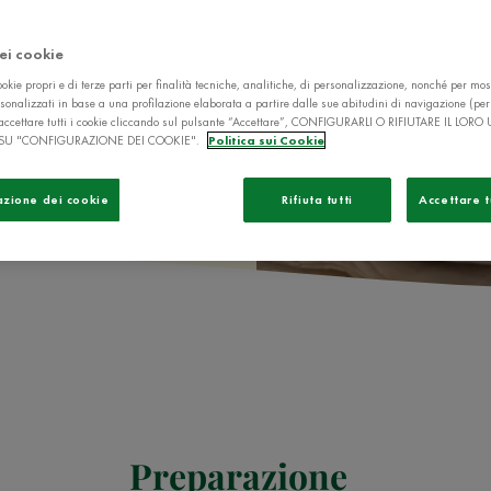
dei cookie
okie propri e di terze parti per finalità tecniche, analitiche, di personalizzazione, nonché per mos
sonalizzati in base a una profilazione elaborata a partire dalle sue abitudini di navigazione (pe
ò accettare tutti i cookie cliccando sul pulsante “Accettare”, CONFIGURARLI O RIFIUTARE IL LORO
SU "CONFIGURAZIONE DEI COOKIE".
Politica sui Cookie
azione dei cookie
Rifiuta tutti
Accettare t
Preparazione