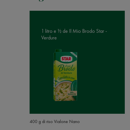
1 litro e ½ de Il Mio Brodo Star -
Verdure
400 g di riso Vialone Nano