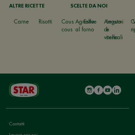
ALTRE RICETTE
SCELTE DA NOI
Carne
Risotti
Cous
Agnello
Estive
Arrosto
Legumi
C
cous
al forno
di
e
ri
vitello
cereali
Contatti
Lavora con noi