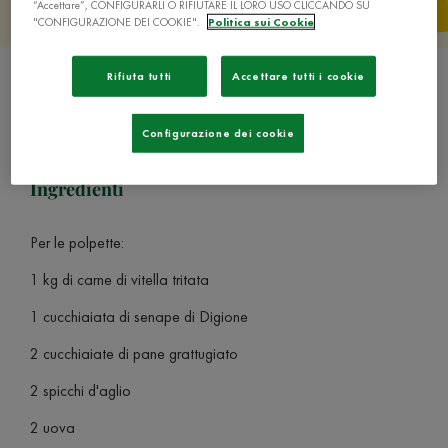
“Accettare”, CONFIGURARLI O RIFIUTARE IL LORO USO CLICCANDO SU
"CONFIGURAZIONE DEI COOKIE".
Politica sui Cookie
Rifiuta tutti
Accettare tutti i cookie
Configurazione dei cookie
Ingredienti
Per le polpette:
1 kg di carne di vitella tritata
1 cucchiaiata di senape di Digione
2 cucchiaiate di pane grattugiato
2 spicchi d'aglio
2 uova