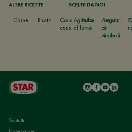
ALTRE RICETTE
SCELTE DA NOI
Carne
Risotti
Cous
Agnello
Estive
Arrosto
Legumi
C
cous
al forno
di
e
ri
vitello
cereali
Contatti
Lavora con noi