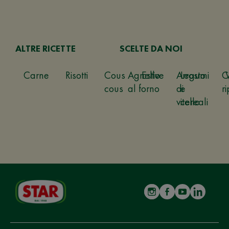
ALTRE RICETTE
SCELTE DA NOI
Carne
Risotti
Cous
Agnello
Estive
Arrosto
Legumi
C
cous
al forno
di
e
ri
vitello
cereali