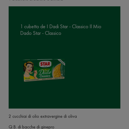
1 cubetto de I Dadi Star - Classico Il Mio
Dado Star - Classico
2 cucchiai di olio extravergine di oliva
Q.B. di bacche di ginepro