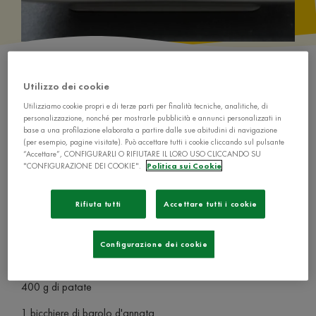
Utilizzo dei cookie
Utilizziamo cookie propri e di terze parti per finalità tecniche, analitiche, di
personalizzazione, nonché per mostrarle pubblicità e annunci personalizzati in
base a una profilazione elaborata a partire dalle sue abitudini di navigazione
Ingredienti
(per esempio, pagine visitate). Può accettare tutti i cookie cliccando sul pulsante
“Accettare”, CONFIGURARLI O RIFIUTARE IL LORO USO CLICCANDO SU
"CONFIGURAZIONE DEI COOKIE".
Politica sui Cookie
700 g di brasato
Rifiuta tutti
Accettare tutti i cookie
1 carota
1 gambo di sedano
Configurazione dei cookie
1 cipolla bionda
400 g di patate
1 bicchiere di barolo d'annata