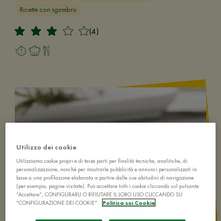
Ricette con sgombro
(4)
Utilizzo dei cookie
Utilizziamo cookie propri e di terze parti per finalità tecniche, analitiche, di
personalizzazione, nonché per mostrarle pubblicità e annunci personalizzati in
base a una profilazione elaborata a partire dalle sue abitudini di navigazione
(per esempio, pagine visitate). Può accettare tutti i cookie cliccando sul pulsante
“Accettare”, CONFIGURARLI O RIFIUTARE IL LORO USO CLICCANDO SU
"CONFIGURAZIONE DEI COOKIE".
Politica sui Cookie