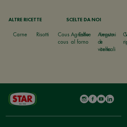
ALTRE RICETTE
SCELTE DA NOI
Carne
Risotti
Cous
Agnello
Estive
Arrosto
Legumi
C
cous
al forno
di
e
ri
vitello
cereali