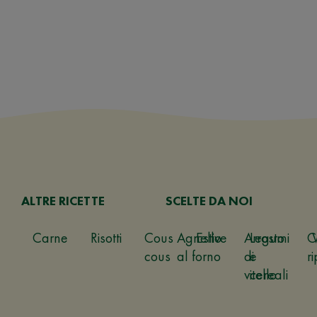
ALTRE RICETTE
SCELTE DA NOI
Carne
Risotti
Cous
Agnello
Estive
Arrosto
Legumi
C
cous
al forno
di
e
ri
vitello
cereali