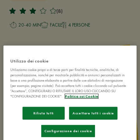
(8)
20-40 MIN
FACILE
4 PERSONE
Utilizzo dei cookie
Utilizziamo cookie propri e di terze parti per finalità tecniche, analitiche, di
personalizzazione, nonché per mostrarle pubblicità e annunci personalizzati in
base a una profilazione elaborata a partire dalle sue abitudini di navigazione
(per esempio, pagine visitate). Può accettare tutti i cookie cliccando sul pulsante
“Accettare”, CONFIGURARLI O RIFIUTARE IL LORO USO CLICCANDO SU
"CONFIGURAZIONE DEI COOKIE".
Politica sui Cookie
Rifiuta tutti
Accettare tutti i cookie
Configurazione dei cookie