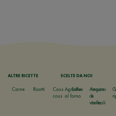
ALTRE RICETTE
SCELTE DA NOI
Carne
Risotti
Cous
Agnello
Estive
Arrosto
Legumi
C
cous
al forno
di
e
ri
vitello
cereali