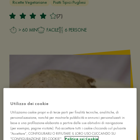
Ricette Vegetariane
Piatti Tipici Pugliesi
(7)
> 60 MIN
FACILE
6 PERSONE
Utilizzo dei cookie
Utilizziamo cookie propri e di terze parti per finalità tecniche, analitiche, di
personalizzazione, nonché per mostrarle pubblicità e annunci personalizzati in
base a una profilazione elaborata a partire dalle sue abitudini di navigazione
(per esempio, pagine visitate). Può accettare tutti i cookie cliccando sul pulsante
“Accettare”, CONFIGURARLI O RIFIUTARE IL LORO USO CLICCANDO SU
"CONFIGURAZIONE DEI COOKIE".
Politica sui Cookie