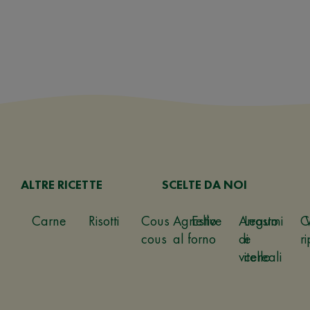
ALTRE RICETTE
SCELTE DA NOI
Carne
Risotti
Cous
Agnello
Estive
Arrosto
Legumi
C
cous
al forno
di
e
ri
vitello
cereali