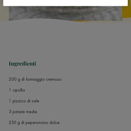
Ingredienti
200 g di formaggio cremoso
1 cipolla
1 pizzico di sale
3 patate medie
250 g di peperoncino dolce