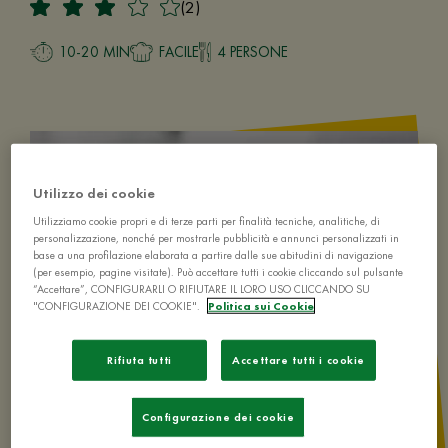
(2)
10-20 MIN
FACILE
4 PERSONE
Utilizzo dei cookie
Utilizziamo cookie propri e di terze parti per finalità tecniche, analitiche, di
personalizzazione, nonché per mostrarle pubblicità e annunci personalizzati in
base a una profilazione elaborata a partire dalle sue abitudini di navigazione
(per esempio, pagine visitate). Può accettare tutti i cookie cliccando sul pulsante
“Accettare”, CONFIGURARLI O RIFIUTARE IL LORO USO CLICCANDO SU
"CONFIGURAZIONE DEI COOKIE".
Politica sui Cookie
Rifiuta tutti
Accettare tutti i cookie
Configurazione dei cookie