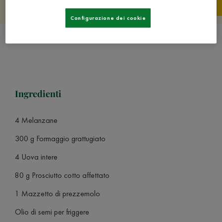
Configurazione dei cookie
Ingredienti
4 Melanzane
300 g Formaggio grattugiato
4 Uova intere
80 g Prosciutto cotto affettato
1 Mazzetto di prezzemolo
Olio di semi per friggere