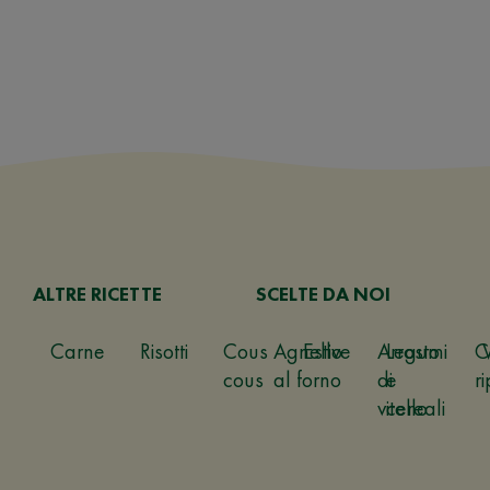
ALTRE RICETTE
SCELTE DA NOI
Carne
Risotti
Cous
Agnello
Estive
Arrosto
Legumi
C
cous
al forno
di
e
ri
vitello
cereali