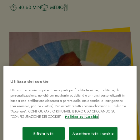
40-60 MIN
MEDIO
Utilizzo dei cookie
Utilizziamo cookie propri e di terze parti per finalità tecniche, analitiche, di
personalizzazione, nonché per mostrarle pubblicità e annunci personalizzati in
base a una profilazione elaborata a partire dalle sue abitudini di navigazione
(per esempio, pagine visitate). Può accettare tutti i cookie cliccando sul pulsante
“Accettare”, CONFIGURARLI O RIFIUTARE IL LORO USO CLICCANDO SU
"CONFIGURAZIONE DEI COOKIE".
Politica sui Cookie
Rifiuta tutti
Accettare tutti i cookie