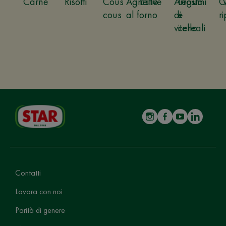
Carne
Risotti
Cous
Agnello
Estive
Arrosto
Legumi
C
cous
al forno
di
e
ri
vitello
cereali
Contatti
Lavora con noi
Parità di genere