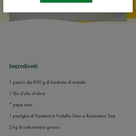
Ingredienti
1 pezzo da 800 g di lombata di maiale
1 filo d’olio d’oliva
* pepe nero
1 pastiglia di Fondenti in Padella Timo e Rosmarino Star
2 kg di sale marino grosso