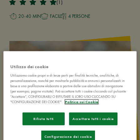
(1)
20-40 MIN
FACILE
4 PERSONE
Utilizzo dei cookie
Utilizziamo cookie propri e di terze parti per finalità tecniche, analitiche, di
personalizzazione, nonché per mostrarle pubblicità e annunci personalizzati in
base a una profilazione elaborata a partire dalle sue abitudini di navigazione
(per esempio, pagine visitate). Può accettare tutti i cookie cliccando sul pulsante
“Accettare”, CONFIGURARLI O RIFIUTARE IL LORO USO CLICCANDO SU
"CONFIGURAZIONE DEI COOKIE".
Politica sui Cookie
Rifiuta tutti
Accettare tutti i cookie
Configurazione dei cookie