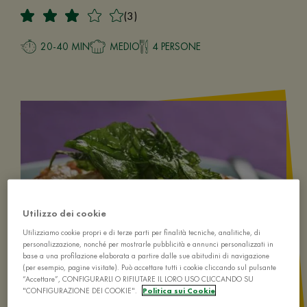
(3)
20-40 MIN
MEDIO
4 PERSONE
Utilizzo dei cookie
Utilizziamo cookie propri e di terze parti per finalità tecniche, analitiche, di
personalizzazione, nonché per mostrarle pubblicità e annunci personalizzati in
base a una profilazione elaborata a partire dalle sue abitudini di navigazione
(per esempio, pagine visitate). Può accettare tutti i cookie cliccando sul pulsante
“Accettare”, CONFIGURARLI O RIFIUTARE IL LORO USO CLICCANDO SU
"CONFIGURAZIONE DEI COOKIE".
Politica sui Cookie