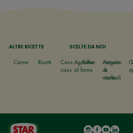
ALTRE RICETTE
SCELTE DA NOI
Carne
Risotti
Cous
Agnello
Estive
Arrosto
Legumi
C
cous
al forno
di
e
ri
vitello
cereali