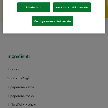
Rifiuta tutti
Accettare tutti i cookie
Configurazione dei cookie
Ingredienti
1 cipolla
2 spicchi d'aglio
1 peperone verde
1 peperone rosso
1 filo d'olio d'oliva