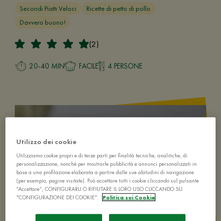
Secondi Piatti Veloci
Ricette di petto di pollo
Davvero buono!
(2)
20-40 MIN
FACILE
4 PERSONE
Utilizzo dei cookie
Utilizziamo cookie propri e di terze parti per finalità tecniche, analitiche, di
personalizzazione, nonché per mostrarle pubblicità e annunci personalizzati in
base a una profilazione elaborata a partire dalle sue abitudini di navigazione
(per esempio, pagine visitate). Può accettare tutti i cookie cliccando sul pulsante
“Accettare”, CONFIGURARLI O RIFIUTARE IL LORO USO CLICCANDO SU
"CONFIGURAZIONE DEI COOKIE".
Politica sui Cookie