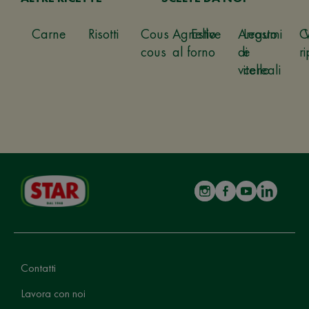
Carne
Risotti
Cous
Agnello
Estive
Arrosto
Legumi
C
cous
al forno
di
e
ri
vitello
cereali
Contatti
Lavora con noi