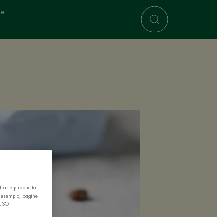
ne
trarle pubblicità
r esempio, pagine
 USO