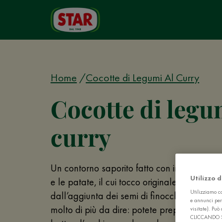
Home
Cocotte di Legumi Al Curry
Cocotte di legu
curry
Un contorno saporito fatto con ingredienti s
Utilizzo 
e le patate, il cui tocco originale è rappres
Utilizziamo co
dall’aggiunta dei semi di finocchio. Per il re
e annunci per
molto di più da dire: potete preparare ques
visitate). Pu
CLICCANDO 