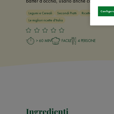
batter d’occhio, usarlo anche come piatto p
Configur
Legumi e Cereali
Secondi Piatti
Ricette Carnevale
Le migliori ricette d'Italia
> 60 MIN
FACILE
4 PERSONE
Ingredienti