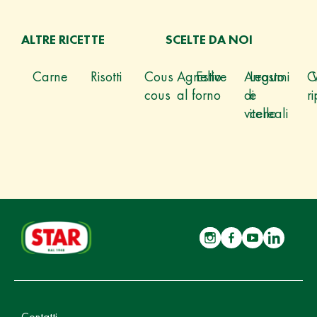
ALTRE RICETTE
SCELTE DA NOI
Carne
Risotti
Cous
Agnello
Estive
Arrosto
Legumi
C
cous
al forno
di
e
ri
vitello
cereali
Contatti