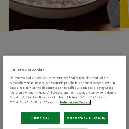
Utilizzo dei cookie
Ingredienti
Utilizziamo cookie propri e di terze parti per finalità tecniche, analitiche, di
personalizzazione, nonché per mostrarle pubblicità e annunci personalizzati in
base a una profilazione elaborata a partire dalle sue abitudini di navigazione
(per esempio, pagine visitate). Può accettare tutti i cookie cliccando sul pulsante
“Accettare”, CONFIGURARLI O RIFIUTARE IL LORO USO CLICCANDO SU
"CONFIGURAZIONE DEI COOKIE".
Politica sui Cookie
1 l de Il Mio Brodo Star - Carne di Manzo
Rifiuta tutti
Accettare tutti i cookie