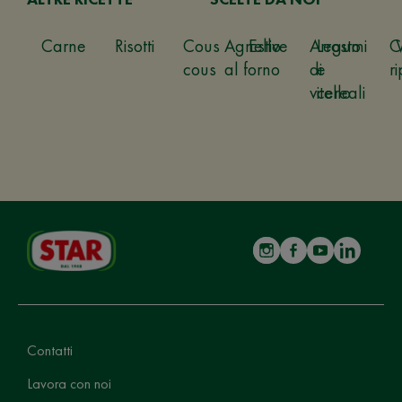
Carne
Risotti
Cous
Agnello
Estive
Arrosto
Legumi
C
cous
al forno
di
e
ri
vitello
cereali
Contatti
Lavora con noi