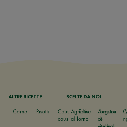
ALTRE RICETTE
SCELTE DA NOI
Carne
Risotti
Cous
Agnello
Estive
Arrosto
Legumi
C
cous
al forno
di
e
ri
vitello
cereali