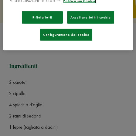
"CONFIGURAZIONE DEI COOKIE".
Politica sui Cookie
Rifiuta tutti
Accettare tutti i cookie
Configurazione dei cookie
Ingredienti
2 carote
2 cipolle
4 spicchio d'aglio
2 rami di sedano
1 lepre (tagliata a dadini)