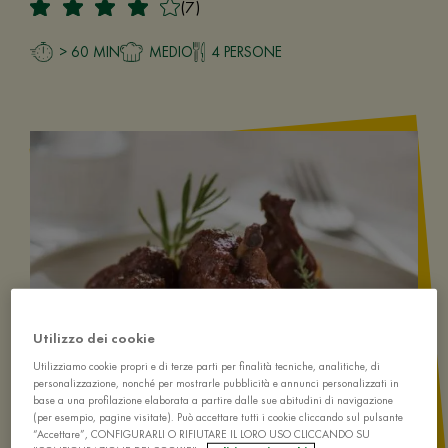
(7)
> 60 MIN
MEDIO
4 PERSONE
Utilizzo dei cookie
Utilizziamo cookie propri e di terze parti per finalità tecniche, analitiche, di
personalizzazione, nonché per mostrarle pubblicità e annunci personalizzati in
base a una profilazione elaborata a partire dalle sue abitudini di navigazione
(per esempio, pagine visitate). Può accettare tutti i cookie cliccando sul pulsante
“Accettare”, CONFIGURARLI O RIFIUTARE IL LORO USO CLICCANDO SU