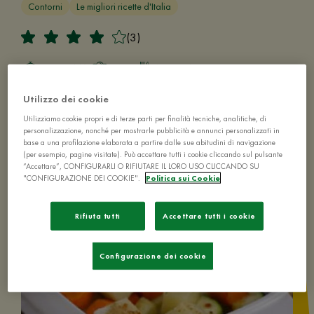
Contorni
Le migliori ricette d'Italia
(3)
40-60 MIN
FACILE
4 PERSONE
Utilizzo dei cookie
Utilizziamo cookie propri e di terze parti per finalità tecniche, analitiche, di
personalizzazione, nonché per mostrarle pubblicità e annunci personalizzati in
base a una profilazione elaborata a partire dalle sue abitudini di navigazione
(per esempio, pagine visitate). Può accettare tutti i cookie cliccando sul pulsante
“Accettare”, CONFIGURARLI O RIFIUTARE IL LORO USO CLICCANDO SU
"CONFIGURAZIONE DEI COOKIE".
Politica sui Cookie
Rifiuta tutti
Accettare tutti i cookie
Configurazione dei cookie