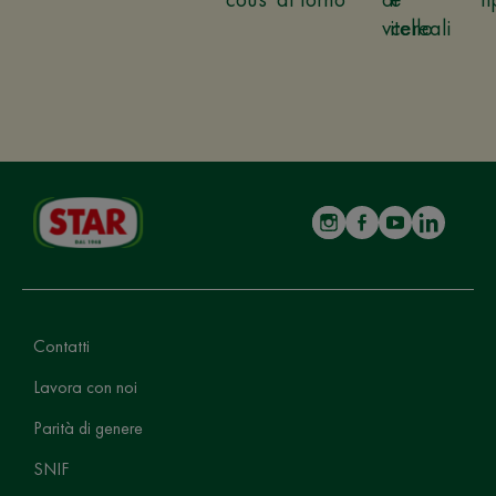
vitello
cereali
Contatti
Lavora con noi
Parità di genere
SNIF