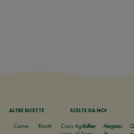
ALTRE RICETTE
SCELTE DA NOI
Carne
Risotti
Cous
Agnello
Estive
Arrosto
Legumi
C
cous
al forno
di
e
ri