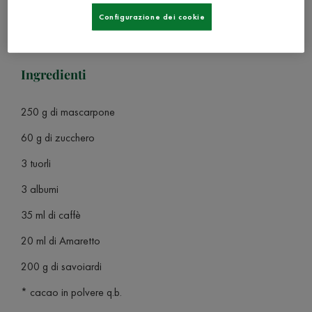
Configurazione dei cookie
Ingredienti
250 g di mascarpone
60 g di zucchero
3 tuorli
3 albumi
35 ml di caffè
20 ml di Amaretto
200 g di savoiardi
* cacao in polvere q.b.