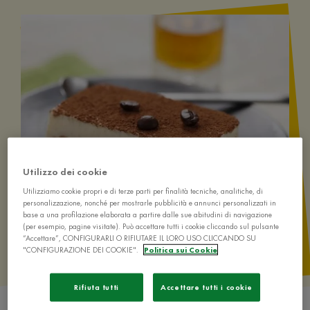
Utilizzo dei cookie
Utilizziamo cookie propri e di terze parti per finalità tecniche, analitiche, di
personalizzazione, nonché per mostrarle pubblicità e annunci personalizzati in
base a una profilazione elaborata a partire dalle sue abitudini di navigazione
(per esempio, pagine visitate). Può accettare tutti i cookie cliccando sul pulsante
“Accettare”, CONFIGURARLI O RIFIUTARE IL LORO USO CLICCANDO SU
"CONFIGURAZIONE DEI COOKIE".
Politica sui Cookie
Rifiuta tutti
Accettare tutti i cookie