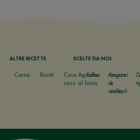
ALTRE RICETTE
SCELTE DA NOI
Carne
Risotti
Cous
Agnello
Estive
Arrosto
Legumi
C
cous
al forno
di
e
ri
vitello
cereali