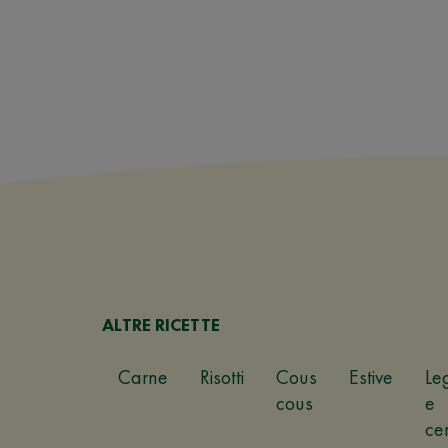
ALTRE RICETTE
Carne
Risotti
Cous
Estive
Le
cous
e
ce