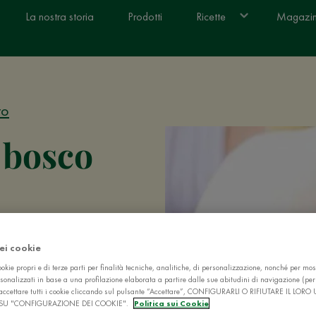
La nostra storia
Prodotti
Ricette
Magazi
to
i bosco
le uova sode?
dei cookie
mente qualcosa di
okie propri e di terze parti per finalità tecniche, analitiche, di personalizzazione, nonché per mos
 freddo originale
sonalizzati in base a una profilazione elaborata a partire dalle sue abitudini di navigazione (pe
ò accettare tutti i cookie cliccando sul pulsante “Accettare”, CONFIGURARLI O RIFIUTARE IL LORO
SU "CONFIGURAZIONE DEI COOKIE".
Politica sui Cookie