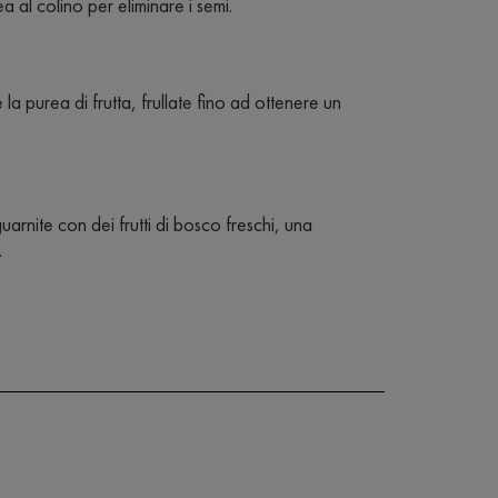
ea al colino per eliminare i semi.
 e la purea di frutta, frullate fino ad ottenere un
uarnite con dei frutti di bosco freschi, una
.