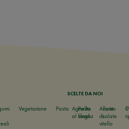
SCELTE DA NOI
gumi
Vegetariane
Pasta
Agnello
Pasta
Arrosto
Torte
C
P
al forno
sfoglia
di
salate
ri
reali
vitello