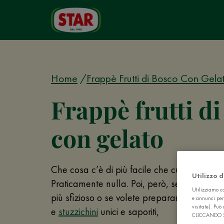
Home
Frappè Frutti di Bosco Con Gela
Frappè frutti d
con gelato
Che cosa c’è di più facile che cuocere del
Utilizzo 
Praticamente nulla. Poi, però, se avete in 
Utilizziamo co
più sfizioso o se volete preparare un buffet
e annunci per
visitate). Pu
e
stuzzichini
unici e saporiti,
CLICCANDO 