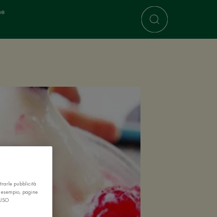
ne
trarle pubblicità
r esempio, pagine
 USO