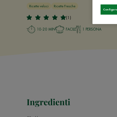
Ricette veloci
Ricette Fresche
Configur
(1)
10-20 MIN
FACILE
1 PERSONA
Ingredienti