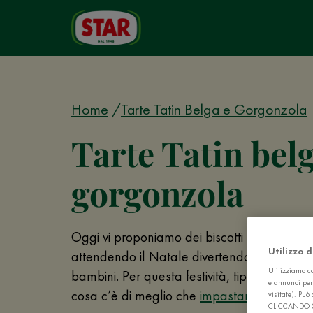
Home
Tarte Tatin Belga e Gorgonzola
Tarte Tatin bel
gorgonzola
Oggi vi proponiamo dei biscotti che potete
Utilizzo 
attendendo il Natale divertendovi in cucina c
Utilizziamo co
bambini. Per questa festività, tipicamente f
e annunci per
cosa c’è di meglio che
impastare
, spalmar
visitate). Pu
CLICCANDO 