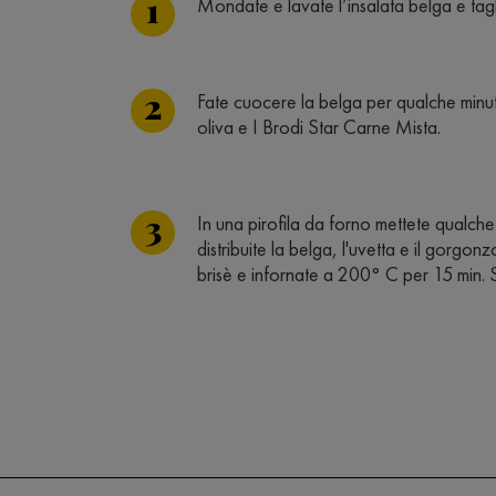
Mondate e lavate l’insalata belga e tagl
Fate cuocere la belga per qualche minut
oliva e I Brodi Star Carne Mista.
In una pirofila da forno mettete qualch
distribuite la belga, l'uvetta e il gorgon
brisè e infornate a 200° C per 15 min. 