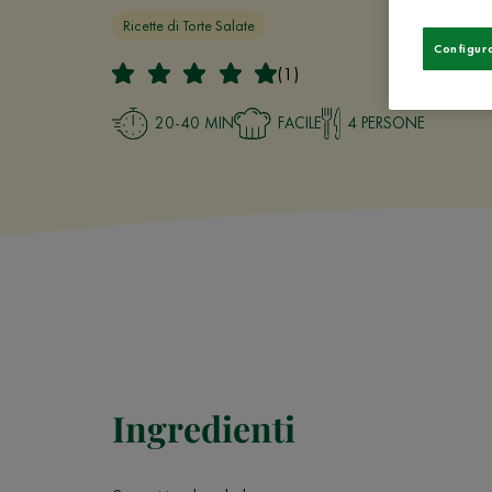
Ricette di Torte Salate
Configur
(1)
20-40 MIN
FACILE
4 PERSONE
Ingredienti