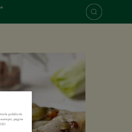
ne
trarle pubblicità
r esempio, pagine
 USO