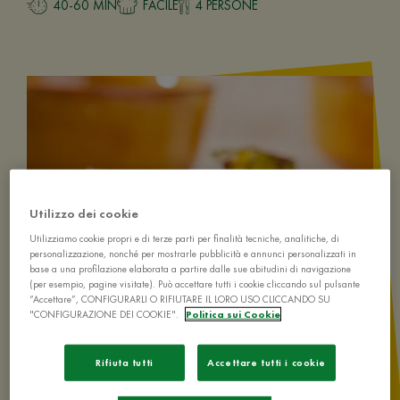
40-60 MIN
FACILE
4 PERSONE
Utilizzo dei cookie
Utilizziamo cookie propri e di terze parti per finalità tecniche, analitiche, di
personalizzazione, nonché per mostrarle pubblicità e annunci personalizzati in
base a una profilazione elaborata a partire dalle sue abitudini di navigazione
(per esempio, pagine visitate). Può accettare tutti i cookie cliccando sul pulsante
“Accettare”, CONFIGURARLI O RIFIUTARE IL LORO USO CLICCANDO SU
"CONFIGURAZIONE DEI COOKIE".
Politica sui Cookie
Rifiuta tutti
Accettare tutti i cookie