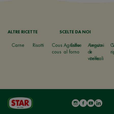
ALTRE RICETTE
SCELTE DA NOI
Carne
Risotti
Cous
Agnello
Estive
Arrosto
Legumi
C
cous
al forno
di
e
ri
vitello
cereali