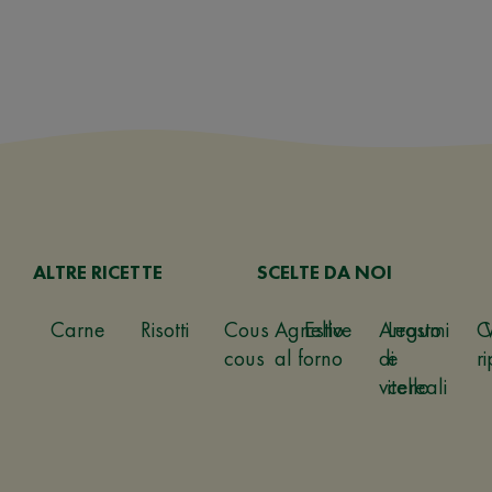
ALTRE RICETTE
SCELTE DA NOI
Carne
Risotti
Cous
Agnello
Estive
Arrosto
Legumi
C
cous
al forno
di
e
ri
vitello
cereali