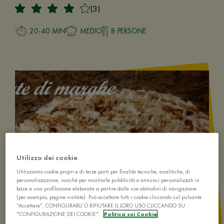
(3)
20-40 MIN
MEDIO
8 PERSONE
Utilizzo dei cookie
Utilizziamo cookie propri e di terze parti per finalità tecniche, analitiche, di
personalizzazione, nonché per mostrarle pubblicità e annunci personalizzati in
base a una profilazione elaborata a partire dalle sue abitudini di navigazione
(per esempio, pagine visitate). Può accettare tutti i cookie cliccando sul pulsante
“Accettare”, CONFIGURARLI O RIFIUTARE IL LORO USO CLICCANDO SU
"CONFIGURAZIONE DEI COOKIE".
Politica sui Cookie