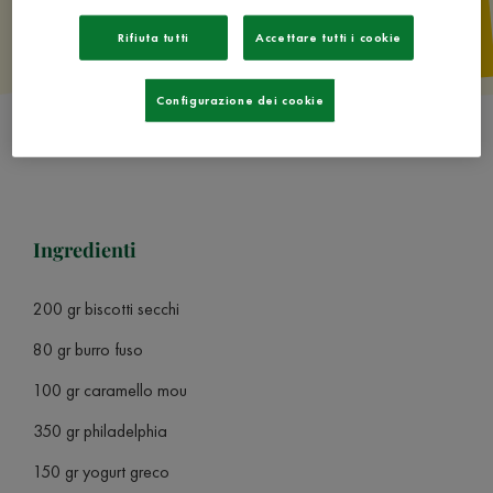
Rifiuta tutti
Accettare tutti i cookie
Configurazione dei cookie
Ingredienti
200 gr biscotti secchi
80 gr burro fuso
100 gr caramello mou
350 gr philadelphia
150 gr yogurt greco