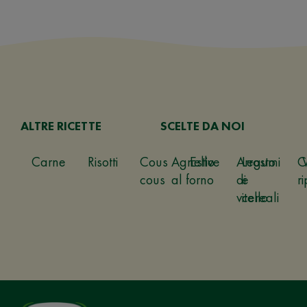
ALTRE RICETTE
SCELTE DA NOI
Carne
Risotti
Cous
Agnello
Estive
Arrosto
Legumi
C
cous
al forno
di
e
ri
vitello
cereali