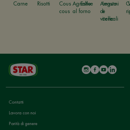
Carne
Risotti
Cous
Agnello
Estive
Arrosto
Legumi
C
cous
al forno
di
e
ri
vitello
cereali
Contatti
Lavora con noi
Parità di genere