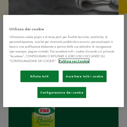
Utilizzo dei cookie
Utilizziamo cookie propri e di terze parti per finalità tecniche, analitiche, di
personalizzazione, nonché per mostrarle pubblicità e annunci personalizzati in
base a una profilazione elaborata a partire dalle sue abitudini di navigazione
(per esempio, pagine visitate). Può accettare tutti i cookie cliccando sul pulsante
“Accettare”, CONFIGURARLI O RIFIUTARE IL LORO USO CLICCANDO SU
Ingredienti
"CONFIGURAZIONE DEI COOKIE".
Politica sui Cookie
Rifiuta tutti
Accettare tutti i cookie
1 litro di Il Mio Brodo Star - Verdure
Configurazione dei cookie