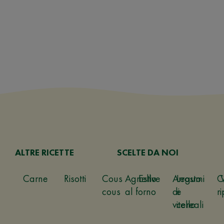
ALTRE RICETTE
SCELTE DA NOI
Carne
Risotti
Cous
Agnello
Estive
Arrosto
Legumi
C
cous
al forno
di
e
ri
vitello
cereali