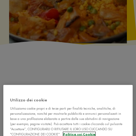
Ingredienti
Utilizzo dei cookie
1 pollo ( se preferite pezzetti di pollo)
Utilizziamo cookie propri e di terze parti per finalità tecniche, analitiche, di
personalizzazione, nonché per mostrarle pubblicità e annunci personalizzati in
spicchi d'aglio
base a una profilazione elaborata a partire dalle sue abitudini di navigazione
(per esempio, pagine visitate). Può accettare tutti i cookie cliccando sul pulsante
1 cipolla
“Accettare”, CONFIGURARLI O RIFIUTARE IL LORO USO CLICCANDO SU
"CONFIGURAZIONE DEI COOKIE".
Politica sui Cookie