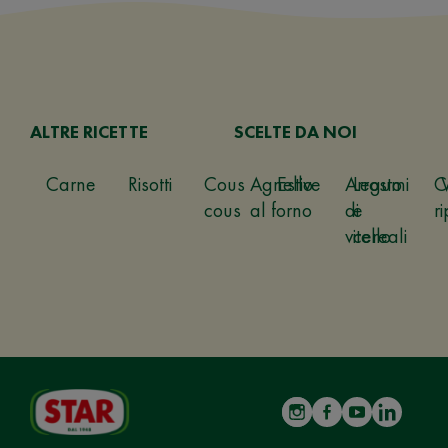
ALTRE RICETTE
SCELTE DA NOI
Carne
Risotti
Cous
Agnello
Estive
Arrosto
Legumi
C
cous
al forno
di
e
ri
vitello
cereali