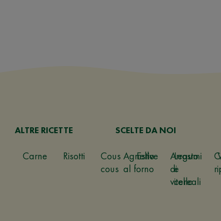
ALTRE RICETTE
SCELTE DA NOI
Carne
Risotti
Cous
Agnello
Estive
Arrosto
Legumi
C
cous
al forno
di
e
ri
vitello
cereali