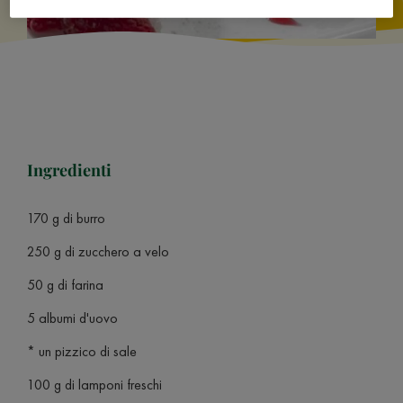
Ingredienti
170 g di burro
250 g di zucchero a velo
50 g di farina
5 albumi d'uovo
* un pizzico di sale
100 g di lamponi freschi