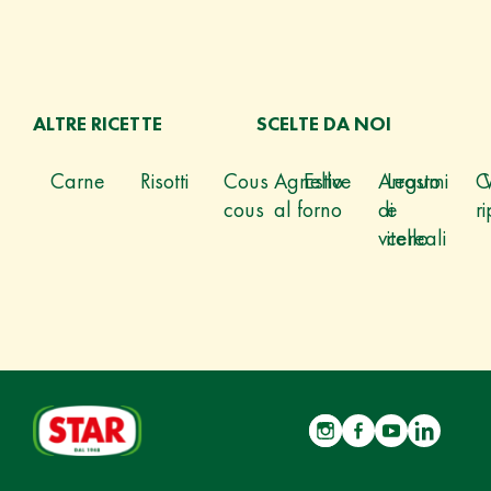
ALTRE RICETTE
SCELTE DA NOI
Carne
Risotti
Cous
Agnello
Estive
Arrosto
Legumi
C
cous
al forno
di
e
ri
vitello
cereali