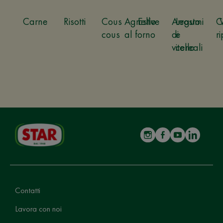
Carne
Risotti
Cous
Agnello
Estive
Arrosto
Legumi
C
cous
al forno
di
e
ri
vitello
cereali
Contatti
Lavora con noi