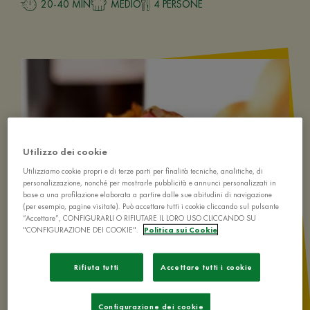
20-40 MIN
MEDIO
4 PERSONE
Utilizzo dei cookie
Utilizziamo cookie propri e di terze parti per finalità tecniche, analitiche, di
personalizzazione, nonché per mostrarle pubblicità e annunci personalizzati in
base a una profilazione elaborata a partire dalle sue abitudini di navigazione
(per esempio, pagine visitate). Può accettare tutti i cookie cliccando sul pulsante
“Accettare”, CONFIGURARLI O RIFIUTARE IL LORO USO CLICCANDO SU
"CONFIGURAZIONE DEI COOKIE".
Politica sui Cookie
Rifiuta tutti
Accettare tutti i cookie
Configurazione dei cookie