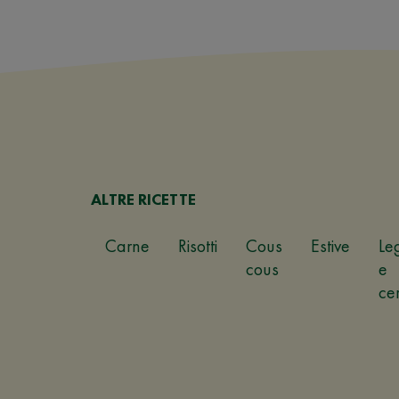
ALTRE RICETTE
Carne
Risotti
Cous
Estive
Le
cous
e
ce