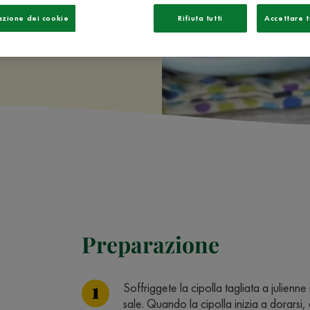
azione dei cookie
Rifiuta tutti
Accettare t
Preparazione
Soffriggete la cipolla tagliata a julienne
sale. Quando la cipolla inizia a dorarsi, a