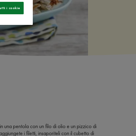
utti i cookie
 in una pentola con un filo di olio e un pizzico di
ggiungete i filetti, insaporiteli con il cubetto di