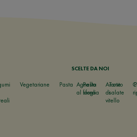
SCELTE DA NOI
gumi
Vegetariane
Pasta
Agnello
Pasta
Arrosto
Torte
C
P
al forno
sfoglia
di
salate
ri
reali
vitello