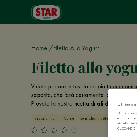
Home
Filetto Allo Yogurt
Filetto allo yog
Volete portare in tavola un piatto economic
saporito, che farà certamente la gioia di gra
Provate la nostra ricetta di
ali di pollo al 
Utilizzo 
Utilizziamo co
Secondi Piatti
Carne
Le migliori ricette d'Italia
e annunci per
visitate). Pu
CLICCANDO 