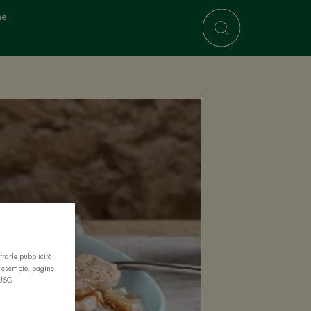
ne
trarle pubblicità
r esempio, pagine
 USO