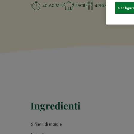
40-60 MIN
FACILE
4 PERSONE
Configur
Ingredienti
6 filetti di maiale