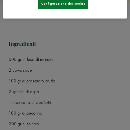
Configurazione dei cookie
Ingredienti
500 gr di fesa di manzo
2 uova sode
100 gr di prosciutto crudo
2 spicchi di aglio
1 mazzetto di cipollotti
100 gr di pecorino
200 gr di spinaci