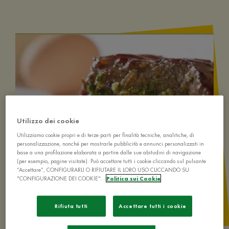
Utilizzo dei cookie
Utilizziamo cookie propri e di terze parti per finalità tecniche, analitiche, di
personalizzazione, nonché per mostrarle pubblicità e annunci personalizzati in
base a una profilazione elaborata a partire dalle sue abitudini di navigazione
(per esempio, pagine visitate). Può accettare tutti i cookie cliccando sul pulsante
“Accettare”, CONFIGURARLI O RIFIUTARE IL LORO USO CLICCANDO SU
"CONFIGURAZIONE DEI COOKIE".
Politica sui Cookie
Rifiuta tutti
Accettare tutti i cookie