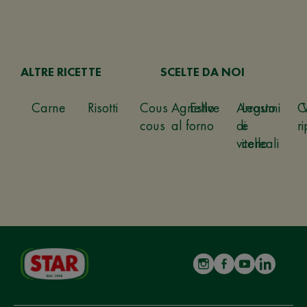
ALTRE RICETTE
SCELTE DA NOI
Carne
Risotti
Cous
Agnello
Estive
Arrosto
Legumi
C
cous
al forno
di
e
ri
vitello
cereali