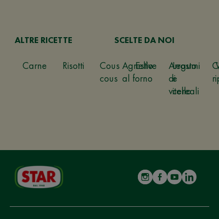
ALTRE RICETTE
SCELTE DA NOI
Carne
Risotti
Cous
Agnello
Estive
Arrosto
Legumi
C
cous
al forno
di
e
ri
vitello
cereali