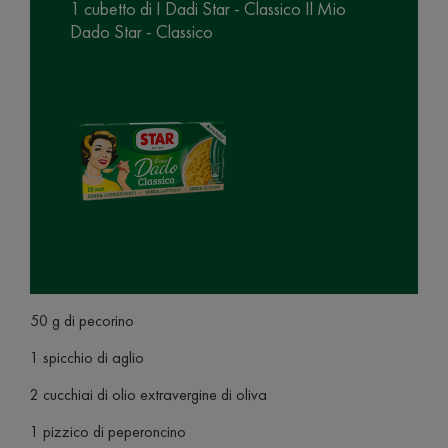
1 cubetto di I Dadi Star - Classico Il Mio
Dado Star - Classico
50 g di pecorino
1 spicchio di aglio
2 cucchiai di olio extravergine di oliva
1 pizzico di peperoncino