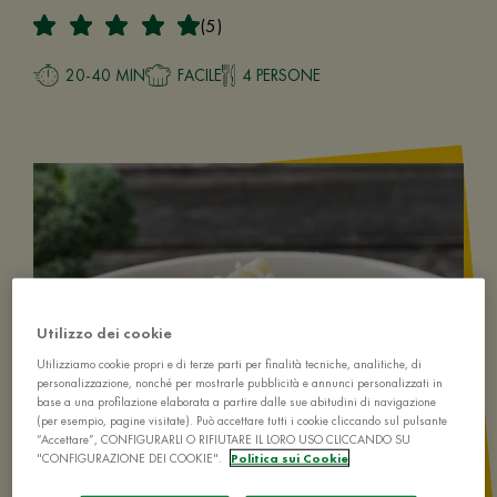
(5)
20-40 MIN
FACILE
4 PERSONE
Utilizzo dei cookie
Utilizziamo cookie propri e di terze parti per finalità tecniche, analitiche, di
personalizzazione, nonché per mostrarle pubblicità e annunci personalizzati in
base a una profilazione elaborata a partire dalle sue abitudini di navigazione
(per esempio, pagine visitate). Può accettare tutti i cookie cliccando sul pulsante
“Accettare”, CONFIGURARLI O RIFIUTARE IL LORO USO CLICCANDO SU
"CONFIGURAZIONE DEI COOKIE".
Politica sui Cookie