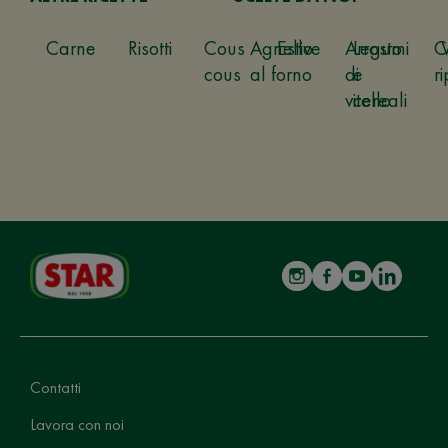
Carne
Risotti
Cous
Agnello
Estive
Arrosto
Legumi
C
cous
al forno
di
e
ri
vitello
cereali
Contatti
Lavora con noi