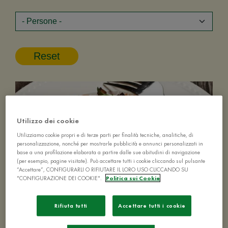
Utilizzo dei cookie
Utilizziamo cookie propri e di terze parti per finalità tecniche, analitiche, di
personalizzazione, nonché per mostrarle pubblicità e annunci personalizzati in
base a una profilazione elaborata a partire dalle sue abitudini di navigazione
(per esempio, pagine visitate). Può accettare tutti i cookie cliccando sul pulsante
“Accettare”, CONFIGURARLI O RIFIUTARE IL LORO USO CLICCANDO SU
"CONFIGURAZIONE DEI COOKIE".
Politica sui Cookie
Rifiuta tutti
Accettare tutti i cookie
Ricetta originale della Pasta alla Norma