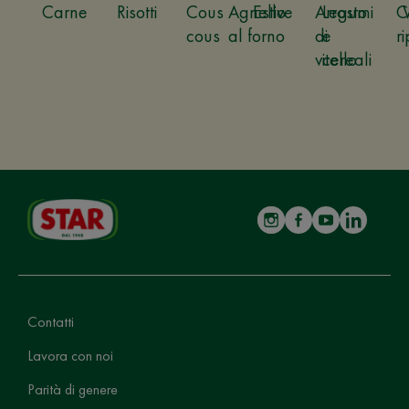
Carne
Risotti
Cous
Agnello
Estive
Arrosto
Legumi
C
cous
al forno
di
e
ri
vitello
cereali
Contatti
Lavora con noi
Parità di genere