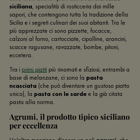
siciliana
, specialità di rosticceria dai mille
sapori, che contengono tutta la tradizione della
Sicilia e i segreti culinari dei suoi abitanti. Tra le
più apprezzate ci sono pizzette, focacce,
calzoni al forno, cartocciate, cipolline, arancini,
scacce ragusane, ravazzate, bombe, pitoni,
eccetera.
Tra i
primi piatti
più rinomati e sfiziosi, entrambi a
base di melanzane, ci sono la
pasta
ncasciata
(che può diventare un gustoso piatto
unico), la
pasta con le sarde
e la già citata
pasta alla norma.
Agrumi, il prodotto tipico siciliano
per eccellenza
Un'altra menzione d'onore va agli
agrumi
, che