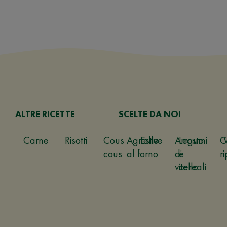
ALTRE RICETTE
SCELTE DA NOI
Carne
Risotti
Cous
Agnello
Estive
Arrosto
Legumi
C
cous
al forno
di
e
ri
vitello
cereali