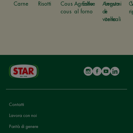
Carne
Risotti
Cous
Agnello
Estive
Arrosto
Legumi
C
cous
al forno
di
e
ri
vitello
cereali
Contatti
Lavora con noi
Parità di genere