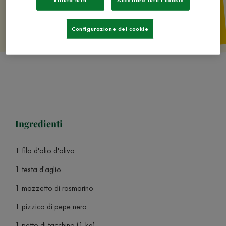
Rifiuta tutti
Accettare tutti i cookie
Configurazione dei cookie
Ingredienti
1 filo d'olio d'oliva
1 testa d'aglio
1 mazzetto di rosmarino
1 pizzico di pepe nero
1 petto di tacchino (1 kg)