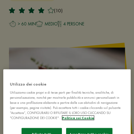
(10)
> 60 MIN
MEDIO
4 PERSONE
Utilizzo dei cookie
Utilizziamo cookie propri e di terze parti per finalità tecniche, analitiche, di
personalizzazione, nonché per mostrarle pubblicità e annunci personalizzati in
base a una profilazione elaborata a partire dalle sue abitudini di navigazione
(per esempio, pagine visitate). Può accettare tutti i cookie cliccando sul pulsante
“Accettare”, CONFIGURARLI O RIFIUTARE IL LORO USO CLICCANDO SU
"CONFIGURAZIONE DEI COOKIE".
Politica sui Cookie