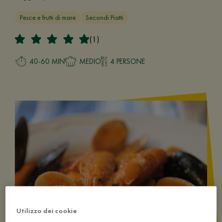
Pesce e frutti di mare
Secondi Piatti
(1)
40-60 MIN
MEDIO
4 PERSONE
Utilizzo dei cookie