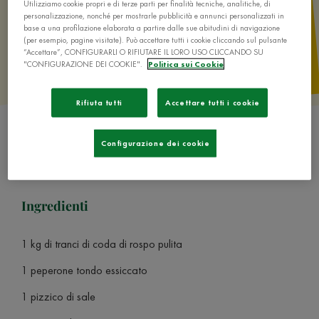
Utilizziamo cookie propri e di terze parti per finalità tecniche, analitiche, di
personalizzazione, nonché per mostrarle pubblicità e annunci personalizzati in
base a una profilazione elaborata a partire dalle sue abitudini di navigazione
(per esempio, pagine visitate). Può accettare tutti i cookie cliccando sul pulsante
“Accettare”, CONFIGURARLI O RIFIUTARE IL LORO USO CLICCANDO SU
"CONFIGURAZIONE DEI COOKIE".
Politica sui Cookie
Rifiuta tutti
Accettare tutti i cookie
Configurazione dei cookie
Ingredienti
1 kg di tranci di coda di rospo pulita
1 peperone tondo essiccato
1 pizzico di sale