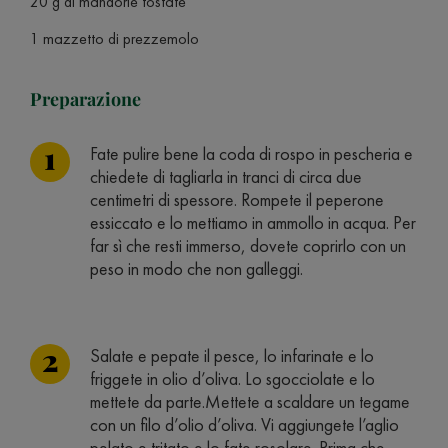
20 g di mandorle tostate
1 mazzetto di prezzemolo
Preparazione
Fate pulire bene la coda di rospo in pescheria e
chiedete di tagliarla in tranci di circa due
centimetri di spessore. Rompete il peperone
essiccato e lo mettiamo in ammollo in acqua. Per
far sì che resti immerso, dovete coprirlo con un
peso in modo che non galleggi.
Salate e pepate il pesce, lo infarinate e lo
friggete in olio d’oliva. Lo sgocciolate e lo
mettete da parte.Mettete a scaldare un tegame
con un filo d’olio d’oliva. Vi aggiungete l’aglio
pelato e tritato e lo fate rosolare. Prima che