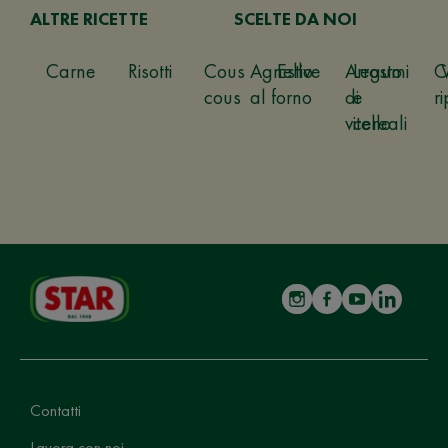
ALTRE RICETTE
SCELTE DA NOI
Carne
Risotti
Cous
Agnello
Estive
Arrosto
Legumi
C
cous
al forno
di
e
ri
vitello
cereali
Contatti
Lavora con noi