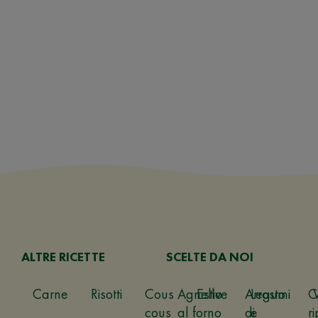
ALTRE RICETTE
SCELTE DA NOI
Carne
Risotti
Cous
Agnello
Estive
Arrosto
Legumi
C
cous
al forno
di
e
ri