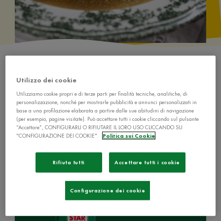
Utilizzo dei cookie
Utilizziamo cookie propri e di terze parti per finalità tecniche, analitiche, di
personalizzazione, nonché per mostrarle pubblicità e annunci personalizzati in
base a una profilazione elaborata a partire dalle sue abitudini di navigazione
Ingredienti
(per esempio, pagine visitate). Può accettare tutti i cookie cliccando sul pulsante
“Accettare”, CONFIGURARLI O RIFIUTARE IL LORO USO CLICCANDO SU
"CONFIGURAZIONE DEI COOKIE".
Politica sui Cookie
Rifiuta tutti
Accettare tutti i cookie
1 lt e ½ de Il Mio Brodo Star - Carne di
Manzo
Configurazione dei cookie