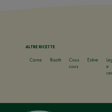
ALTRE RICETTE
Carne
Risotti
Cous
Estive
Le
cous
e
ce