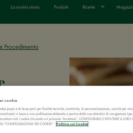
La nostra storia
Prodotti
Ricette
Magazi
 e Procedimento
e
dei cookie
okie propri e di terze parti per finalità tecniche, analitiche, di personalizzazione, nonché per mos
losi: scopri come
sonalizzati in base a una profilazione elaborata a partire dalle sue abitudini di navigazione (pe
ò accettare tutti i cookie cliccando sul pulsante “Accettare”, CONFIGURARLI O RIFIUTARE IL LORO
r, con
SU "CONFIGURAZIONE DEI COOKIE".
Politica sui Cookie