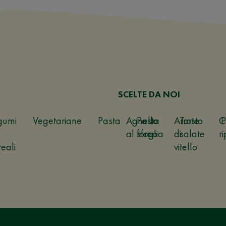
SCELTE DA NOI
gumi
Vegetariane
Pasta
Agnello
Pasta
Arrosto
Torte
C
P
al forno
sfoglia
di
salate
ri
reali
vitello