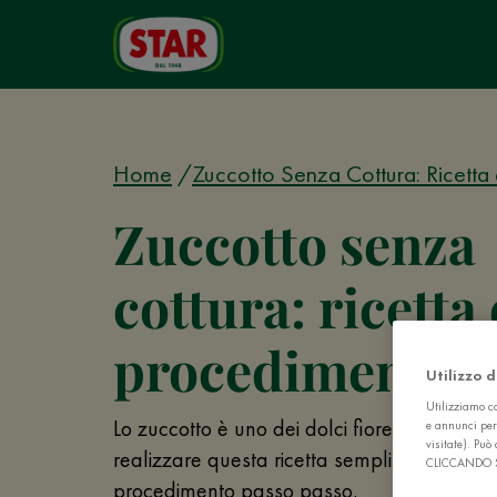
Home
Zuccotto Senza Cottura: Ricetta
Zuccotto senza
cottura: ricetta 
procedimento
Utilizzo 
Utilizziamo co
Lo zuccotto è uno dei dolci fiorentini più go
e annunci per
visitate). Pu
realizzare questa ricetta semplificata di Sta
CLICCANDO 
procedimento passo passo.