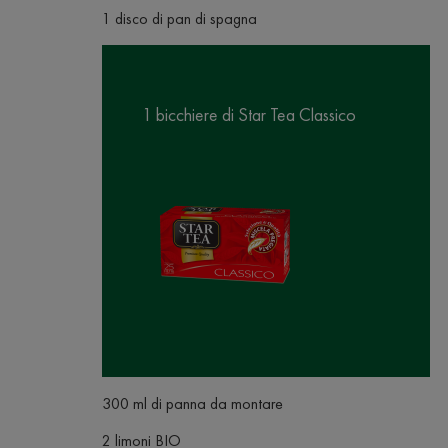
1 disco di pan di spagna
1 bicchiere di Star Tea Classico
300 ml di panna da montare
2 limoni BIO