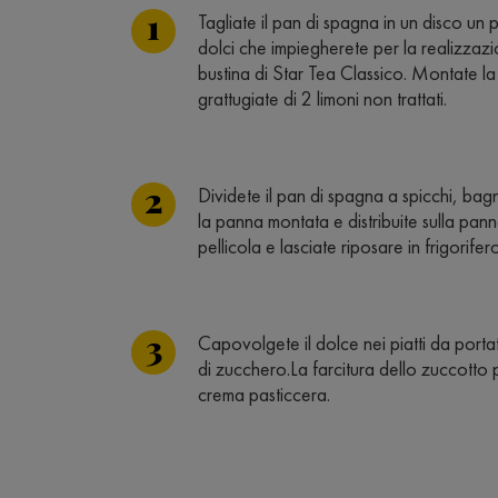
Tagliate il pan di spagna in un disco u
dolci che impiegherete per la realizzazi
bustina di Star Tea Classico. Montate l
grattugiate di 2 limoni non trattati.
Dividete il pan di spagna a spicchi, bagn
la panna montata e distribuite sulla pa
pellicola e lasciate riposare in frigorife
Capovolgete il dolce nei piatti da port
di zucchero.La farcitura dello zuccotto 
crema pasticcera.