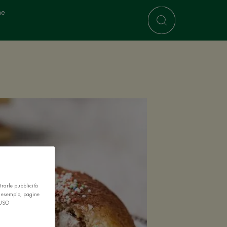
ne
trarle pubblicità
r esempio, pagine
 USO