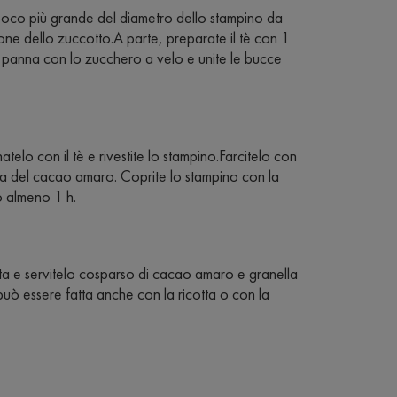
n poco più grande del diametro dello stampino da
one dello zuccotto.A parte, preparate il tè con 1
a panna con lo zucchero a velo e unite le bucce
atelo con il tè e rivestite lo stampino.Farcitelo con
nna del cacao amaro. Coprite lo stampino con la
ro almeno 1 h.
ata e servitelo cosparso di cacao amaro e granella
può essere fatta anche con la ricotta o con la