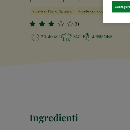
Configur
Ricette di Pan di Spagna
Ricette con ricotta
(3)
20-40 MIN
FACILE
4 PERSONE
Ingredienti