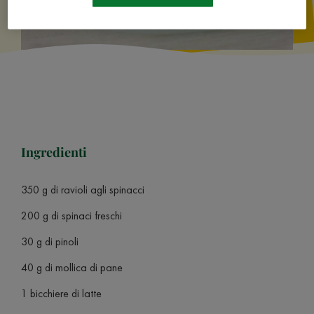
Ingredienti
350 g di ravioli agli spinacci
200 g di spinaci freschi
30 g di pinoli
40 g di mollica di pane
1 bicchiere di latte