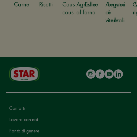
Carne
Risotti
Cous
Agnello
Estive
Arrosto
Legumi
C
cous
al forno
di
e
ri
vitello
cereali
Contatti
Lavora con noi
Parità di genere