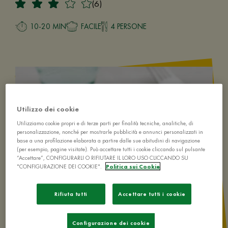
(6)
10-20 MIN
FACILE
4 PERSONE
Utilizzo dei cookie
Utilizziamo cookie propri e di terze parti per finalità tecniche, analitiche, di
personalizzazione, nonché per mostrarle pubblicità e annunci personalizzati in
base a una profilazione elaborata a partire dalle sue abitudini di navigazione
(per esempio, pagine visitate). Può accettare tutti i cookie cliccando sul pulsante
“Accettare”, CONFIGURARLI O RIFIUTARE IL LORO USO CLICCANDO SU
"CONFIGURAZIONE DEI COOKIE".
Politica sui Cookie
Rifiuta tutti
Accettare tutti i cookie
Configurazione dei cookie