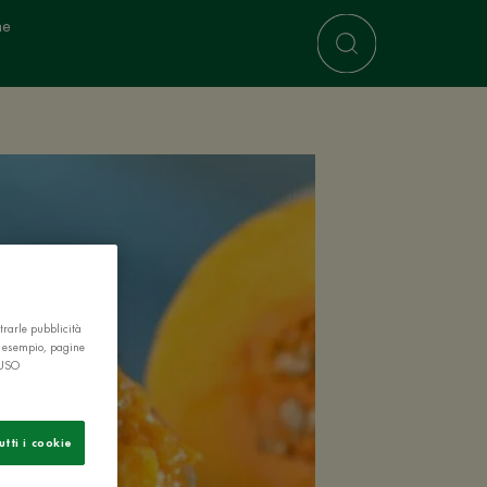
ne
trarle pubblicità
r esempio, pagine
 USO
utti i cookie