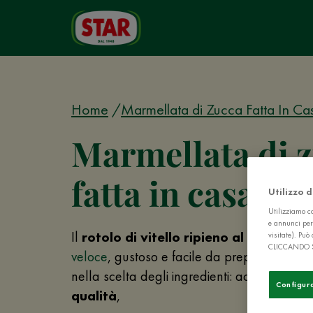
Home
Marmellata di Zucca Fatta In Ca
Marmellata di 
fatta in casa
Utilizzo 
Utilizziamo co
e annunci per
Il
rotolo di vitello ripieno al forno
, è u
visitate). Pu
CLICCANDO 
veloce
, gustoso e facile da preparare. Il se
nella scelta degli ingredienti: acquistando
Configur
qualità
,