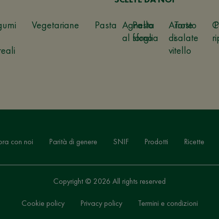
gumi
Vegetariane
Pasta
Agnello
Pasta
Arrosto
Torte
C
P
al forno
sfoglia
di
salate
ri
reali
vitello
ora con noi
Parità di genere
SNIF
Prodotti
Ricette
Copyright © 2026 All rights reserved
Cookie policy
Privacy policy
Termini e condizioni