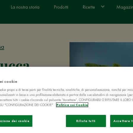
La nostra storia
Prodotti
Ricette
Magazi
sa
zucca
dei cookie
okie propri e di terze parti per finalità tecniche, analitiche, di personalizzazione, nonché per mos
sonalizzati in base a una profilazione elaborata a partire dalle sue abitudini di navigazione (pe
n
secondo piatto
ò accettare tutti i cookie cliccando sul pulsante “Accettare”, CONFIGURARLI O RIFIUTARE IL LORO
SU "CONFIGURAZIONE DEI COOKIE".
Politica sui Cookie
greto sta tutto
carne di prima
azione dei cookie
Rifiuta tutti
Accettare t