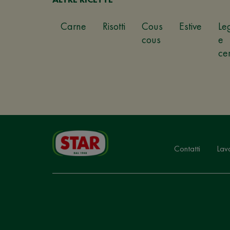
Carne
Risotti
Cous
Estive
Le
cous
e
ce
Contatti
Lav