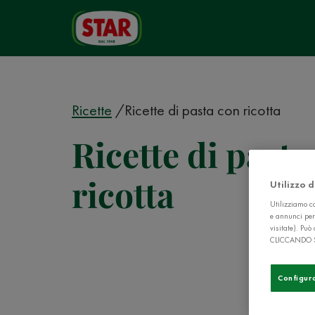
Ricette
Ricette di pasta con ricotta
Ricette di pasta
ricotta
Utilizzo 
Utilizziamo co
e annunci per
visitate). Pu
CLICCANDO 
Configur