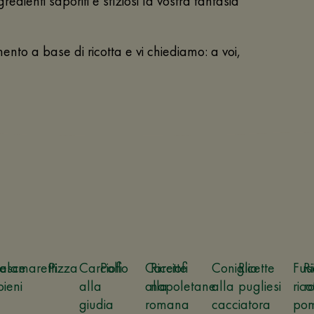
gredienti saporiti e sfiziosi la vostra fantasia
nto a base di ricotta e vi chiediamo: a voi,
alamaretti
esce
Pizza
Carciofi
Pollo
Carciofi
Ricette
Coniglio
Ricette
Fusi
Ri
pieni
alla
alla
napoletane
alla
pugliesi
rico
r
giudia
romana
cacciatora
pom