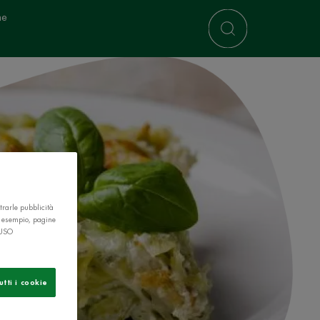
ne
trarle pubblicità
r esempio, pagine
 USO
utti i cookie