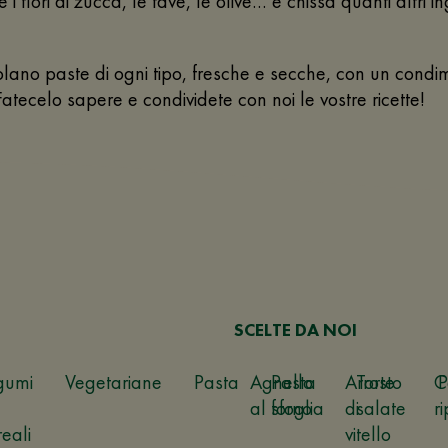
 i fiori di zucca, le fave, le olive… e chissà quanti altri in
lano paste di ogni tipo, fresche e secche, con un condime
atecelo sapere e condividete con noi le vostre ricette!
SCELTE DA NOI
gumi
Vegetariane
Pasta
Agnello
Pasta
Arrosto
Torte
C
P
al forno
sfoglia
di
salate
ri
reali
vitello