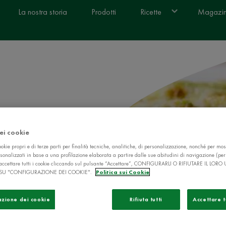
La nostra storia
Prodotti
Ricette
Magazi
 con
dei cookie
okie propri e di terze parti per finalità tecniche, analitiche, di personalizzazione, nonché per mos
sonalizzati in base a una profilazione elaborata a partire dalle sue abitudini di navigazione (pe
ò accettare tutti i cookie cliccando sul pulsante “Accettare”, CONFIGURARLI O RIFIUTARE IL LORO
SU "CONFIGURAZIONE DEI COOKIE".
Politica sui Cookie
azione dei cookie
Rifiuta tutti
Accettare t