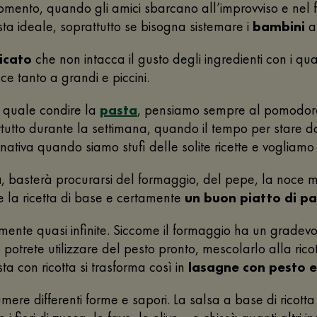
omento, quando gli amici sbarcano all’improvviso e nel fr
a ideale, soprattutto se bisogna sistemare i
bambini
at
icato
che non intacca il gusto degli ingredienti con i q
e tanto a grandi e piccini.
 quale condire la
pasta
, pensiamo sempre al pomodoro 
ttutto durante la settimana, quando il tempo per stare da
rnativa quando siamo stufi delle solite ricette e vogliamo
a
, basterà procurarsi del formaggio, del pepe, la noce m
ete la ricetta di base e certamente
un buon piatto di pa
ramente quasi infinite. Siccome il formaggio ha un grade
, potrete utilizzare del pesto pronto, mescolarlo alla ri
sta con ricotta si trasforma così in
lasagne con pesto e
umere differenti forme e sapori. La salsa a base di ricot