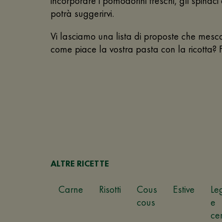
incorporare i pomodorini freschi, gli spinaci e
potrà suggerirvi.
Vi lasciamo una lista di proposte che mesco
come piace la vostra pasta con la ricotta? F
ALTRE RICETTE
Carne
Risotti
Cous
Estive
Le
cous
e
ce