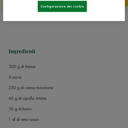
Configurazione dei cookie
Ingredienti
300 g di farina
4 uova
250 g di carne macinata
60 g di cipolla tritata
50 g di burro
1 dl di vino rosso