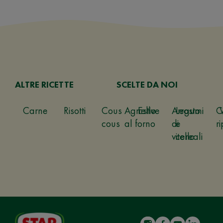
ALTRE RICETTE
SCELTE DA NOI
Carne
Risotti
Cous
Agnello
Estive
Arrosto
Legumi
C
cous
al forno
di
e
ri
vitello
cereali