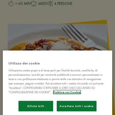
> 60 MIN
MEDIO
4 PERSONE
Utilizzo dei cookie
Utilizziamo cookie propri e di terze parti per finalità tecniche, analitiche, di
personalizzazione, nonché per mostrarle pubblicità e annunci personalizzati in
base a una profilazione elaborata a partire dalle sue abitudini di navigazione
(per esempio, pagine visitate). Può accettare tutti i cookie cliccando sul pulsante
“Accettare”, CONFIGURARLI O RIFIUTARE IL LORO USO CLICCANDO SU
"CONFIGURAZIONE DEI COOKIE".
Politica sui Cookie
Rifiuta tutti
Accettare tutti i cookie