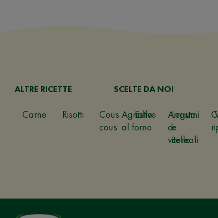
ALTRE RICETTE
SCELTE DA NOI
Carne
Risotti
Cous
Agnello
Estive
Arrosto
Legumi
C
cous
al forno
di
e
ri
vitello
cereali