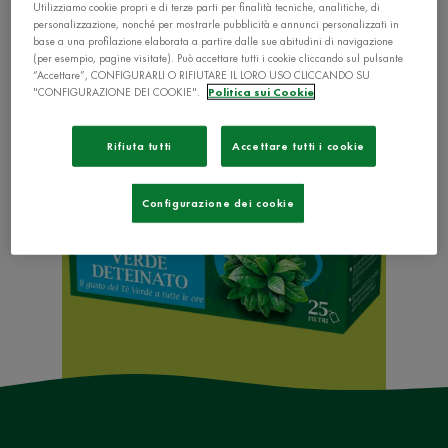
Utilizziamo cookie propri e di terze parti per finalità tecniche, analitiche, di
personalizzazione, nonché per mostrarle pubblicità e annunci personalizzati in
base a una profilazione elaborata a partire dalle sue abitudini di navigazione
(per esempio, pagine visitate). Può accettare tutti i cookie cliccando sul pulsante
“Accettare”, CONFIGURARLI O RIFIUTARE IL LORO USO CLICCANDO SU
"CONFIGURAZIONE DEI COOKIE".
Politica sui Cookie
Rifiuta tutti
Accettare tutti i cookie
Configurazione dei cookie