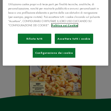
Utilizziamo cookie propri e di terze parti per finalità tecniche, analitiche, di
personalizzazione, nonché per mostrarle pubblicità e annunci personalizzati in
base a una profilazione elaborata a partire dalle sue abitudini di navigazione
(per esempio, pagine visitate). Può accettare tutti i cookie cliccando sul pulsante
“Accettare”, CONFIGURARLI O RIFIUTARE IL LORO USO CLICCANDO SU
"CONFIGURAZIONE DEI COOKIE".
Politica sui Cookie
Rifiuta tutti
Accettare tutti i cookie
Configurazione dei cookie