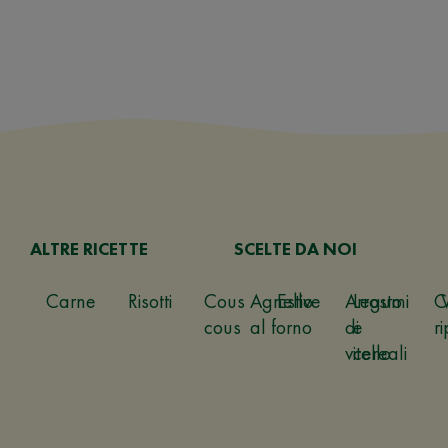
ALTRE RICETTE
SCELTE DA NOI
Carne
Risotti
Cous
Agnello
Estive
Arrosto
Legumi
C
cous
al forno
di
e
ri
vitello
cereali