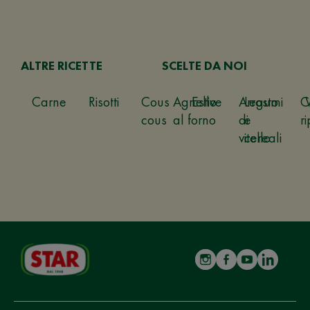
ALTRE RICETTE
SCELTE DA NOI
Carne
Risotti
Cous
Agnello
Estive
Arrosto
Legumi
C
cous
al forno
di
e
ri
vitello
cereali