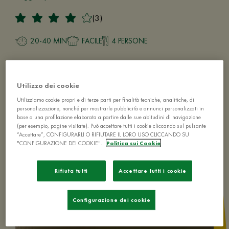
(3)
20-40 MIN
FACILE
4 PERSONE
Utilizzo dei cookie
Utilizziamo cookie propri e di terze parti per finalità tecniche, analitiche, di
personalizzazione, nonché per mostrarle pubblicità e annunci personalizzati in
base a una profilazione elaborata a partire dalle sue abitudini di navigazione
(per esempio, pagine visitate). Può accettare tutti i cookie cliccando sul pulsante
“Accettare”, CONFIGURARLI O RIFIUTARE IL LORO USO CLICCANDO SU
"CONFIGURAZIONE DEI COOKIE".
Politica sui Cookie
Rifiuta tutti
Accettare tutti i cookie
Configurazione dei cookie