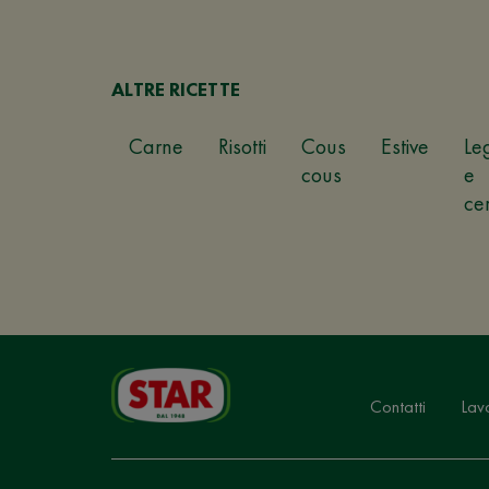
ALTRE RICETTE
Carne
Risotti
Cous
Estive
Le
cous
e
ce
Contatti
Lav