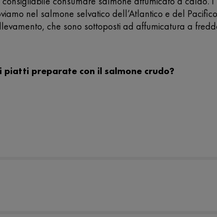
 consigliabile consumare salmone affumicato a caldo. I
troviamo nel salmone selvatico dell’Atlantico e del Pacifico
allevamento, che sono sottoposti ad affumicatura a fredd
i piatti preparate con il salmone crudo?