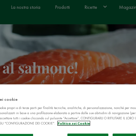
La nostra storia
Prodotti
Ricette
Magazi
 al salmone!
Condividi
4)
dei cookie
okie propri e di terze parti per finalità tecniche, analitiche, di personalizzazione, nonché per mos
sonalizzati in base a una profilazione elaborata a partire dalle sue abitudini di navigazione (pe
ò accettare tutti i cookie cliccando sul pulsante “Accettare”, CONFIGURARLI O RIFIUTARE IL LORO
SU "CONFIGURAZIONE DEI COOKIE".
Politica sui Cookie