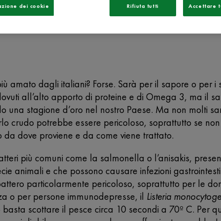
azione dei cookie
Rifiuta tutti
Accettare t
iù amato dagli italiani? Forse. Sarà per il sapore o per i s
dovuti all’alto apporto di proteine e di Omega 3, ma il 
do una stagione d’oro nel nostro Paese. Ma non molti s
o crudo potrebbe essere pericoloso, soprattutto se non
da dove proviene e da come viene trattato.
atteri più comuni come la salmonella o l’anisakis, present
cie animali e che possono causare infezioni gastrointestin
battero particolarmente pericoloso, soprattutto per le do
za o per persone immunodepresse, il
Listeria monocytog
lo basta scottare il pesce circa 10 secondi a 70º C. Per q