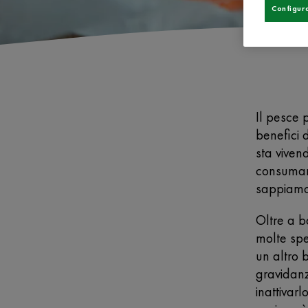
Configur
Il pesce p
benefici 
sta viven
consumarl
sappiamo 
Oltre a b
molte spe
un altro 
gravidan
inattivar