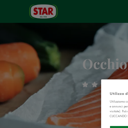
Occhio
(
Utilizzo 
Utilizziamo co
e annunci per
visitate). Pu
CLICCANDO 