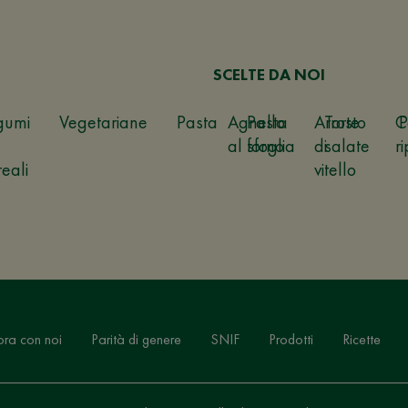
SCELTE DA NOI
gumi
Vegetariane
Pasta
Agnello
Pasta
Arrosto
Torte
C
P
al forno
sfoglia
di
salate
ri
reali
vitello
ora con noi
Parità di genere
SNIF
Prodotti
Ricette