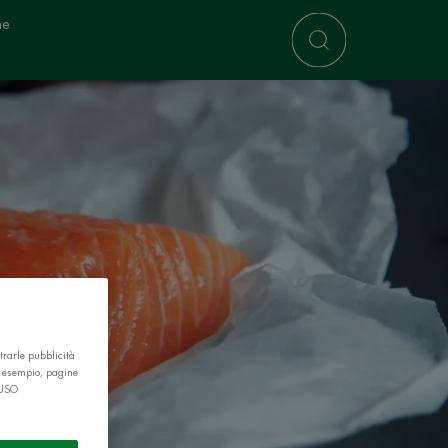
ne
trarle pubblicità
r esempio, pagine
 USO