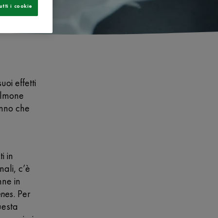
utti i cookie
uoi effetti
salmone
anno che
i in
ali, c’è
nne in
enes
. Per
uesta